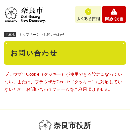
ペ
メニューを飛ばして本文へ
よ
緊
ー
く
急
ジ
あ
・
の
る
災
先
質
害
頭
トップページ
>
お問い合わせ
現在地
問
で
本
す
お問い合わせ
。
文
ブラウザでCookie（クッキー）が使用できる設定になってい
ない、または、ブラウザがCookie（クッキー）に対応してい
ないため、お問い合わせフォームをご利用頂けません。
奈良市役所