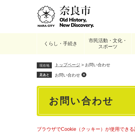
ペ
ー
ジ
の
先
頭
市民活動・文化・
で
くらし・手続き
スポーツ
す
。
トップページ
>
お問い合わせ
現在地
お問い合わせ
足あと
本
お問い合わせ
文
ブラウザでCookie（クッキー）が使用でき