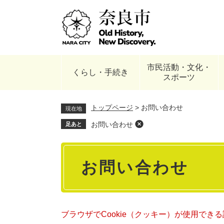
ペ
ー
ジ
の
先
頭
市民活動・文化・
で
くらし・手続き
スポーツ
す
。
トップページ
>
お問い合わせ
現在地
お問い合わせ
足あと
本
お問い合わせ
文
ブラウザでCookie（クッキー）が使用でき