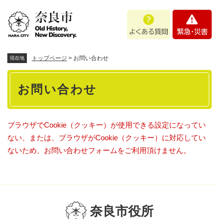
ペ
メニューを飛ばして本文へ
よ
緊
ー
く
急
ジ
あ
・
の
る
災
先
質
害
頭
トップページ
>
お問い合わせ
現在地
問
で
本
す
お問い合わせ
。
文
ブラウザでCookie（クッキー）が使用できる設定になってい
ない、または、ブラウザがCookie（クッキー）に対応してい
ないため、お問い合わせフォームをご利用頂けません。
奈良市役所