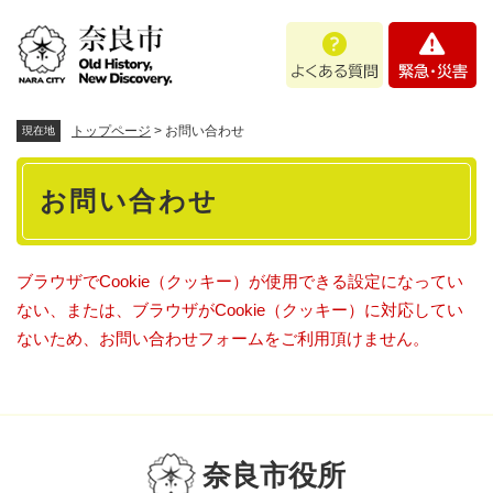
ペ
メニューを飛ばして本文へ
よ
緊
ー
く
急
ジ
あ
・
の
る
災
先
質
害
頭
トップページ
>
お問い合わせ
現在地
問
で
本
す
お問い合わせ
。
文
ブラウザでCookie（クッキー）が使用できる設定になってい
ない、または、ブラウザがCookie（クッキー）に対応してい
ないため、お問い合わせフォームをご利用頂けません。
奈良市役所