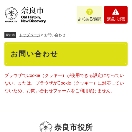
ペ
メニューを飛ばして本文へ
よ
緊
ー
く
急
ジ
あ
・
の
る
災
先
質
害
頭
トップページ
>
お問い合わせ
現在地
問
で
本
す
お問い合わせ
。
文
ブラウザでCookie（クッキー）が使用できる設定になってい
ない、または、ブラウザがCookie（クッキー）に対応してい
ないため、お問い合わせフォームをご利用頂けません。
奈良市役所