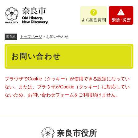
ペ
メニューを飛ばして本文へ
よ
緊
ー
く
急
ジ
あ
・
の
る
災
先
質
害
頭
トップページ
>
お問い合わせ
現在地
問
で
本
す
お問い合わせ
。
文
ブラウザでCookie（クッキー）が使用できる設定になってい
ない、または、ブラウザがCookie（クッキー）に対応してい
ないため、お問い合わせフォームをご利用頂けません。
奈良市役所