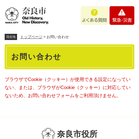
ペ
メニューを飛ばして本文へ
よ
緊
ー
く
急
ジ
あ
・
の
る
災
先
質
害
頭
トップページ
>
お問い合わせ
現在地
問
で
本
す
お問い合わせ
。
文
ブラウザでCookie（クッキー）が使用できる設定になってい
ない、または、ブラウザがCookie（クッキー）に対応してい
ないため、お問い合わせフォームをご利用頂けません。
奈良市役所