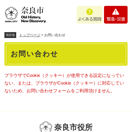
ペ
メニューを飛ばして本文へ
よ
緊
ー
く
急
ジ
あ
・
の
る
災
先
質
害
頭
トップページ
>
お問い合わせ
現在地
問
で
本
す
お問い合わせ
。
文
ブラウザでCookie（クッキー）が使用できる設定になってい
ない、または、ブラウザがCookie（クッキー）に対応してい
ないため、お問い合わせフォームをご利用頂けません。
奈良市役所