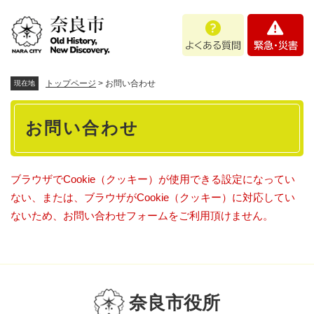
ペ
メニューを飛ばして本文へ
よ
緊
ー
く
急
ジ
あ
・
の
る
災
先
質
害
頭
トップページ
>
お問い合わせ
現在地
問
で
本
す
お問い合わせ
。
文
ブラウザでCookie（クッキー）が使用できる設定になってい
ない、または、ブラウザがCookie（クッキー）に対応してい
ないため、お問い合わせフォームをご利用頂けません。
奈良市役所