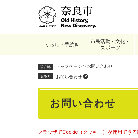
ペ
ー
ジ
の
先
頭
市民活動・文化・
で
くらし・手続き
スポーツ
す
。
トップページ
>
お問い合わせ
現在地
お問い合わせ
足あと
本
お問い合わせ
文
ブラウザでCookie（クッキー）が使用でき