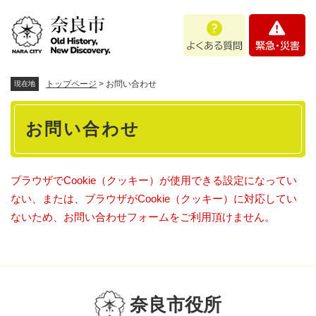
ペ
メニューを飛ばして本文へ
よ
緊
ー
く
急
ジ
あ
・
の
る
災
先
質
害
頭
トップページ
>
お問い合わせ
現在地
問
で
本
す
お問い合わせ
。
文
ブラウザでCookie（クッキー）が使用できる設定になってい
ない、または、ブラウザがCookie（クッキー）に対応してい
ないため、お問い合わせフォームをご利用頂けません。
奈良市役所