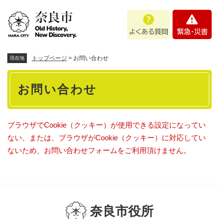
ペ
メニューを飛ばして本文へ
よ
緊
ー
く
急
ジ
あ
・
の
る
災
先
質
害
頭
トップページ
>
お問い合わせ
現在地
問
で
本
す
お問い合わせ
。
文
ブラウザでCookie（クッキー）が使用できる設定になってい
ない、または、ブラウザがCookie（クッキー）に対応してい
ないため、お問い合わせフォームをご利用頂けません。
奈良市役所