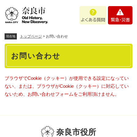
ペ
メニューを飛ばして本文へ
よ
緊
ー
く
急
ジ
あ
・
の
る
災
先
質
害
頭
トップページ
>
お問い合わせ
現在地
問
で
本
す
お問い合わせ
。
文
ブラウザでCookie（クッキー）が使用できる設定になってい
ない、または、ブラウザがCookie（クッキー）に対応してい
ないため、お問い合わせフォームをご利用頂けません。
奈良市役所