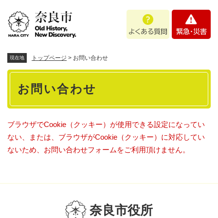
ペ
メニューを飛ばして本文へ
よ
緊
ー
く
急
ジ
あ
・
の
る
災
先
質
害
頭
トップページ
>
お問い合わせ
現在地
問
で
本
す
お問い合わせ
。
文
ブラウザでCookie（クッキー）が使用できる設定になってい
ない、または、ブラウザがCookie（クッキー）に対応してい
ないため、お問い合わせフォームをご利用頂けません。
奈良市役所