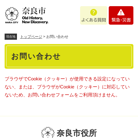
ペ
メニューを飛ばして本文へ
よ
緊
ー
く
急
ジ
あ
・
の
る
災
先
質
害
頭
トップページ
>
お問い合わせ
現在地
問
で
本
す
お問い合わせ
。
文
ブラウザでCookie（クッキー）が使用できる設定になってい
ない、または、ブラウザがCookie（クッキー）に対応してい
ないため、お問い合わせフォームをご利用頂けません。
奈良市役所