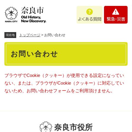
ペ
メニューを飛ばして本文へ
よ
緊
ー
く
急
ジ
あ
・
の
る
災
先
質
害
頭
トップページ
>
お問い合わせ
現在地
問
で
本
す
お問い合わせ
。
文
ブラウザでCookie（クッキー）が使用できる設定になってい
ない、または、ブラウザがCookie（クッキー）に対応してい
ないため、お問い合わせフォームをご利用頂けません。
奈良市役所