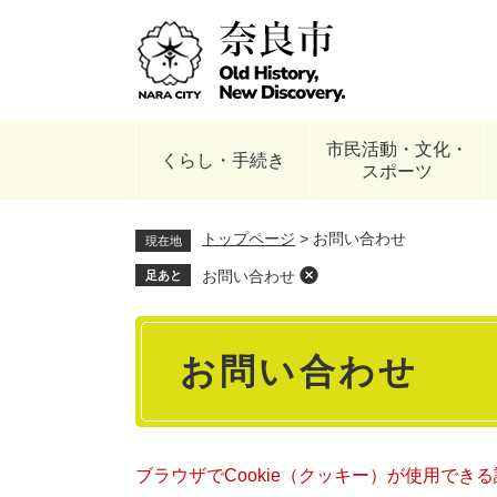
ペ
ー
ジ
の
先
頭
市民活動・文化・
で
くらし・手続き
スポーツ
す
。
トップページ
>
お問い合わせ
現在地
お問い合わせ
足あと
本
お問い合わせ
文
ブラウザでCookie（クッキー）が使用でき