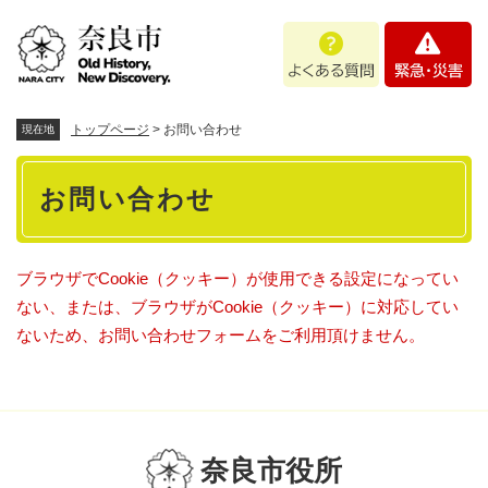
ペ
メニューを飛ばして本文へ
よ
緊
ー
く
急
ジ
あ
・
の
る
災
先
質
害
頭
トップページ
>
お問い合わせ
現在地
問
で
本
す
お問い合わせ
。
文
ブラウザでCookie（クッキー）が使用できる設定になってい
ない、または、ブラウザがCookie（クッキー）に対応してい
ないため、お問い合わせフォームをご利用頂けません。
奈良市役所