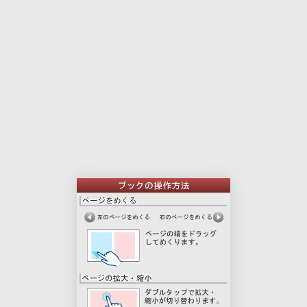
本
印
文
刷
用
ペ
ー
ジ