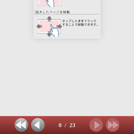
0
/
23