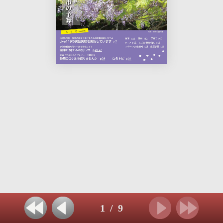
1
/
9