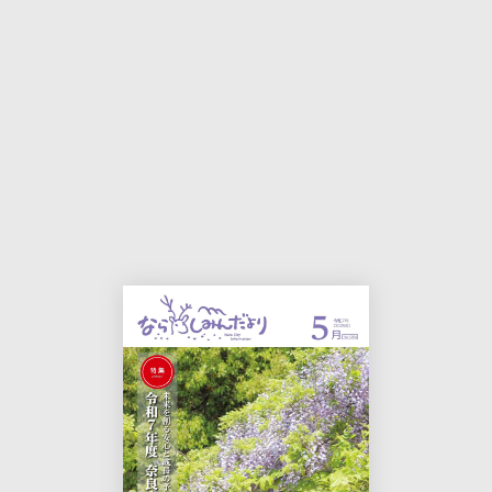
本
印
文
刷
用
ペ
ー
ジ